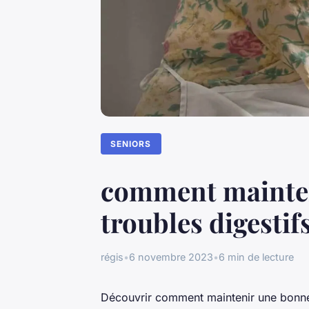
SENIORS
comment mainteni
troubles digestif
régis
•
6 novembre 2023
•
6 min de lecture
Découvrir comment maintenir une bonne d