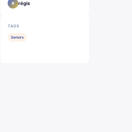
régis
R
TAGS
Seniors