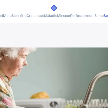
eil
Actu
Bien-être
Grossesse
Maladie
Minceur
Professionnels
Santé
Se