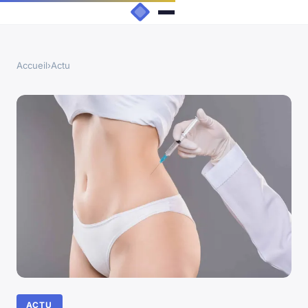
Accueil
›
Actu
ACTU